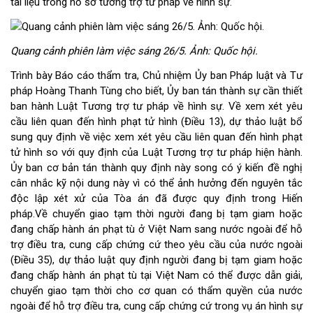
tài liệu trong hồ sơ tương trợ tư pháp về hình sự.
Quang cảnh phiên làm việc sáng 26/5. Ảnh: Quốc hội.
Trình bày Báo cáo thẩm tra, Chủ nhiệm Ủy ban Pháp luật và Tư
pháp Hoàng Thanh Tùng cho biết, Ủy ban tán thành sự cần thiết
ban hành Luật Tương trợ tư pháp về hình sự. Về xem xét yêu
cầu liên quan đến hình phạt tử hình (Điều 13), dự thảo luật bổ
sung quy định về việc xem xét yêu cầu liên quan đến hình phạt
tử hình so với quy định của Luật Tương trợ tư pháp hiện hành.
Ủy ban cơ bản tán thành quy định này song có ý kiến đề nghị
cân nhắc kỹ nội dung này vì có thể ảnh hưởng đến nguyên tắc
độc lập xét xử của Tòa án đã được quy định trong Hiến
pháp.Về chuyển giao tạm thời người đang bị tạm giam hoặc
đang chấp hành án phạt tù ở Việt Nam sang nước ngoài để hỗ
trợ điều tra, cung cấp chứng cứ theo yêu cầu của nước ngoài
(Điều 35), dự thảo luật quy định người đang bị tạm giam hoặc
đang chấp hành án phạt tù tại Việt Nam có thể được dẫn giải,
chuyển giao tạm thời cho cơ quan có thẩm quyền của nước
ngoài để hỗ trợ điều tra, cung cấp chứng cứ trong vụ án hình sự